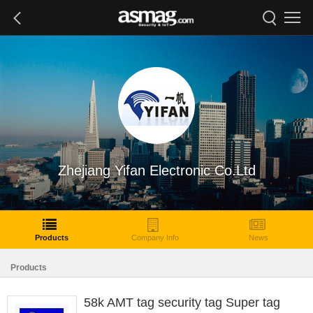
Zhejiang Yifan Electronic Co.Ltd
Products
Company Info
News
Products
58k AMT tag security tag Super tag