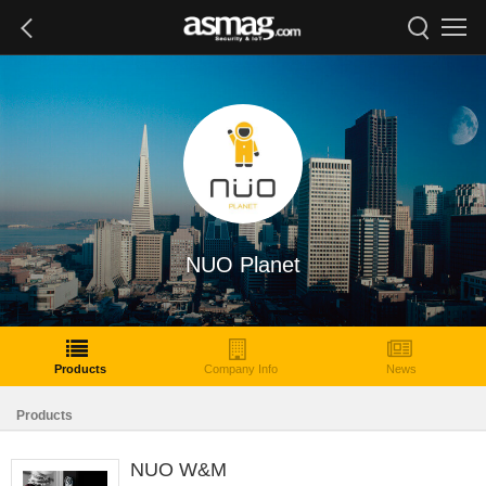
NUO Planet
Products
Company Info
News
Products
NUO W&M