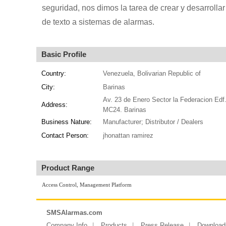
seguridad, nos dimos la tarea de crear y desarroll
de texto a sistemas de alarmas.
Basic Profile
Country:
Venezuela, Bolivarian Republic of
City:
Barinas
Av. 23 de Enero Sector la Federacion Edf
Address:
MC24. Barinas
Business Nature:
Manufacturer; Distributor / Dealers
Contact Person:
jhonattan ramirez
Product Range
Access Control, Management Platform
SMSAlarmas.com
Company Info
Products
Press Release
Download