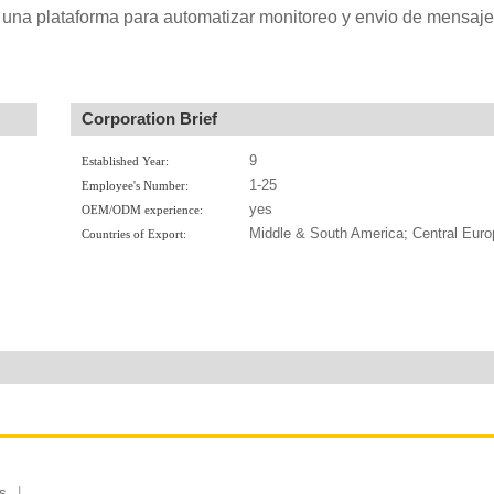
ar una plataforma para automatizar monitoreo y envio de mensaj
Corporation Brief
9
Established Year:
1-25
Employee's Number:
yes
OEM/ODM experience:
.
Middle & South America; Central Euro
Countries of Export:
s